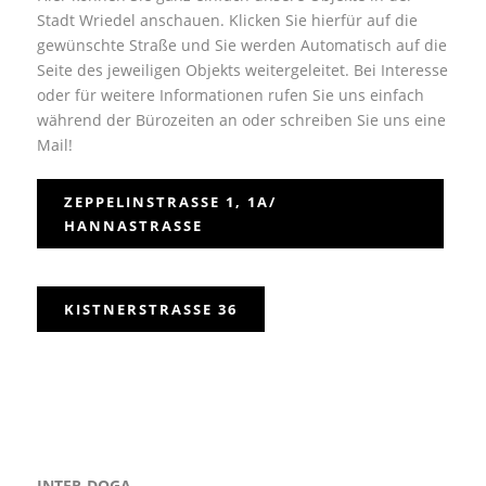
Stadt Wriedel anschauen. Klicken Sie hierfür auf die
gewünschte Straße und Sie werden Automatisch auf die
Seite des jeweiligen Objekts weitergeleitet. Bei Interesse
oder für weitere Informationen rufen Sie uns einfach
während der Bürozeiten an oder schreiben Sie uns eine
Mail!
ZEPPELINSTRASSE 1, 1A/ H
ANNASTRASSE
KISTNERSTRASSE 36
INTER-DOGA