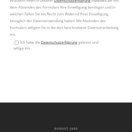
erläutern Ihnen in unserer
Datenschutzerklärung
inwieweit wir mit
dem Absenden des Formulars Ihre Einwilligung benötigen und in
welchen Fällen Sie ein Recht zum Widerruf Ihrer Einwilligung
bezüglich der Datenverwendung haben. Mit Absenden des
Formulars willigen Sie in die dort beschriebene Datenverarbeitung
ein.
Ich habe die
Datenschutzerklärung
gelesen und
willige ein.
AUGUST 2026