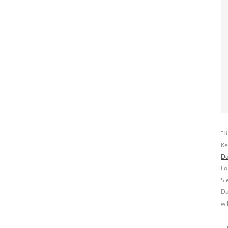
"B
Ke
Da
Fo
Si
Da
wi