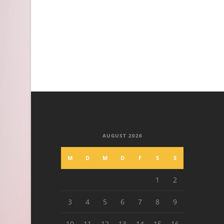
AUGUST 2026
M
D
M
D
F
S
S
1
2
3
4
5
6
7
8
9
10
11
12
13
14
15
16