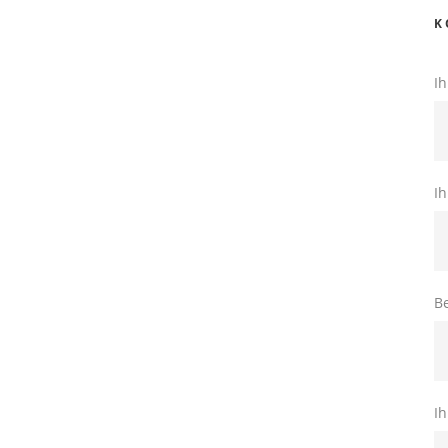
K
Ih
Ih
Be
Ih