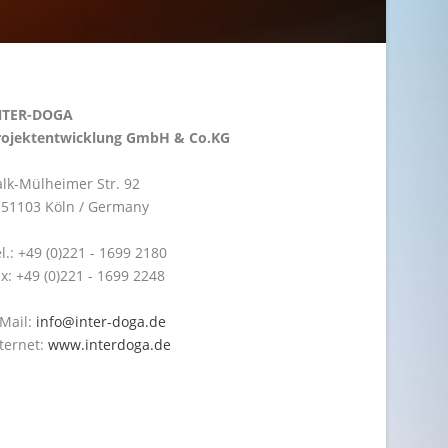
NTER-DOGA
rojektentwicklung GmbH & Co.KG
lk-Mülheimer Str. 92
-51103 Köln / Germany
l.: +49 (0)221 - 1699 2180
x: +49 (0)221 - 1699 2248
-Mail:
info@inter-doga.de
ternet:
www.interdoga.de