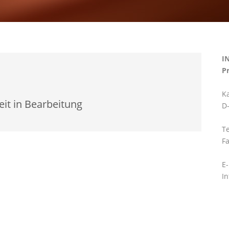
I
P
Ka
eit in Bearbeitung
D
Te
Fa
E
In