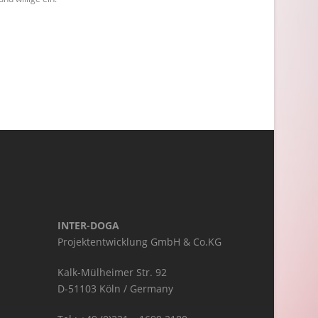
INTER-DOGA
Projektentwicklung GmbH & Co.KG
Kalk-Mülheimer Str. 92
D-51103 Köln / Germany